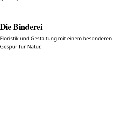
Die Binderei
Floristik und Gestaltung mit einem besonderen
Gespür für Natur.
KONTAKT
Planen Sie ein Fest, eine
Tagung oder ein Catering
mit eigener Handschrift?
Schreiben Sie SOL'jawo mit Anlass, Datum, Ort
und ungefährer Gästezahl. Daraus entsteht