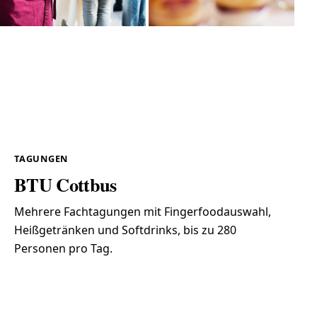
Berlinale 2014
Spreewaldtypisches Buffet, Getränkeausschank
und Fingerfood-Flying-Buffet für 150 Personen in
der Landesvertretung Brandenburg.
TAGUNGEN
BTU Cottbus
Mehrere Fachtagungen mit Fingerfoodauswahl,
Heißgetränken und Softdrinks, bis zu 280
Personen pro Tag.